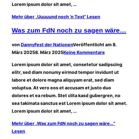
Lorem ipsum dolor sit amet, …
Mehr
über „Uuuuund noch ’n Text“
Lesen
Was zum FdN noch zu sagen wäre…
von
Danny
Fest der Nationen
Veröffentlicht am
8.
März 2025
8. März 2025
Keine Kommentare
Lorem ipsum dolor sit amet, consetetur sadipscing
elitr, sed diam nonumy eirmod tempor invidunt ut
labore et dolore magna aliquyam erat, sed diam
voluptua. At vero eos et accusam et justo duo
dolores et ea rebum. Stet clita kasd gubergren, no
sea takimata sanctus est Lorem ipsum dolor sit amet.
Lorem ipsum dolor sit amet, …
Mehr
über „Was zum FdN noch zu sagen wäre…“
Lesen