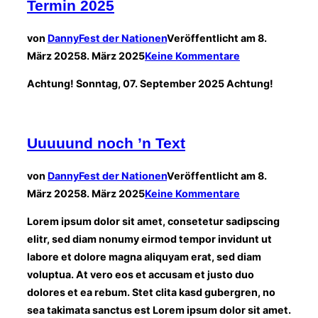
Termin 2025
von
Danny
Fest der Nationen
Veröffentlicht am
8.
März 2025
8. März 2025
Keine Kommentare
Achtung! Sonntag, 07. September 2025 Achtung!
Uuuuund noch ’n Text
von
Danny
Fest der Nationen
Veröffentlicht am
8.
März 2025
8. März 2025
Keine Kommentare
Lorem ipsum dolor sit amet, consetetur sadipscing
elitr, sed diam nonumy eirmod tempor invidunt ut
labore et dolore magna aliquyam erat, sed diam
voluptua. At vero eos et accusam et justo duo
dolores et ea rebum. Stet clita kasd gubergren, no
sea takimata sanctus est Lorem ipsum dolor sit amet.