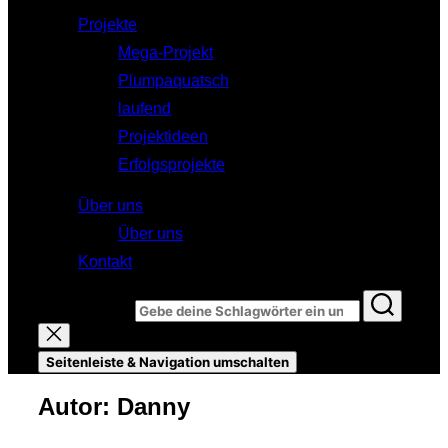
Projekte
Mega-Projekt
Plumpaquatsch
laufend
Projektideen
Erfolgsprojekte
Über uns
Über uns
Kontakt
Suchen nach:
Seitenleiste & Navigation umschalten
Autor:
Danny